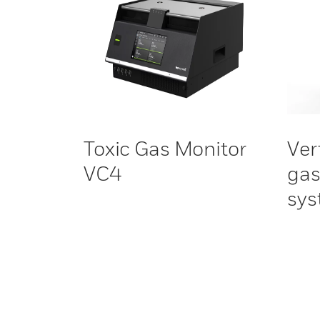
Toxic Gas Monitor
Ver
VC4
gas
sy