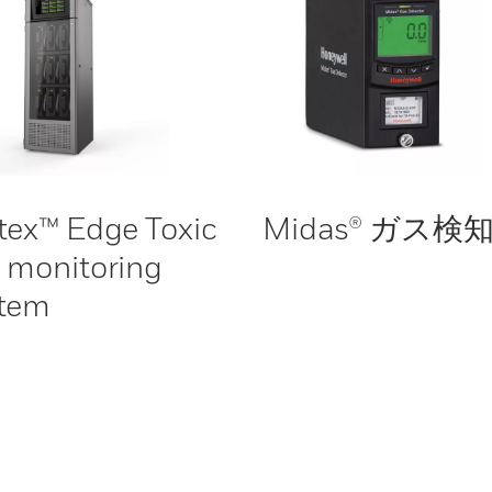
tex™ Edge Toxic
Midas® ガス検
 monitoring
stem