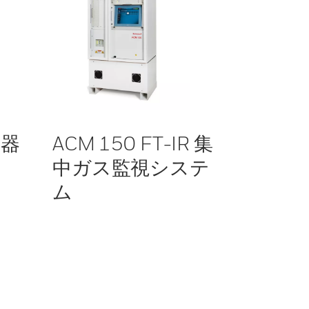
知器
ACM 150 FT-IR 集
中ガス監視システ
ム