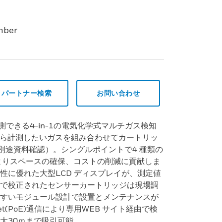
mber
パートナー検索
お問い合わせ
測できる4-in-1の電気化学式マルチガス検知
ーから計測したいガスを組み合わせてカートリッ
は別途資料確認）。シングルポイントで4 種類の
造によりスペースの確保、コストの削減に貢献しま
性に優れた大型LCD ディスプレイが、測定値
で校正されたセンサーカートリッジは現場調
すいモジュール設計で設置とメンテナンスが
ernet(PoE)通信により専用WEB サイト経由で検
大30ｍまで吸引可能。