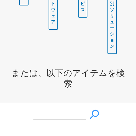
ト
ビ
別
ウ
ス
ソ
ェ
リ
ア
ュ
ー
シ
ョ
ン
または、以下のアイテムを検
索