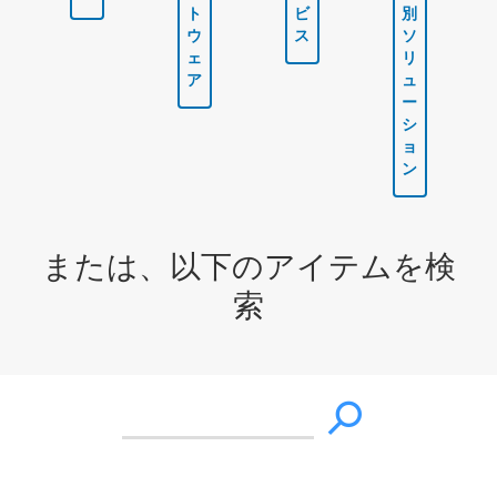
ト
ビ
別
ウ
ス
ソ
ェ
リ
ア
ュ
ー
シ
ョ
ン
または、以下のアイテムを検
索