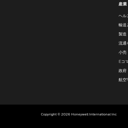
産業
ヘル
輸送
製造
流通
小売
Eコ
政府
航空
Copyright © 2026 Honeywell International Inc