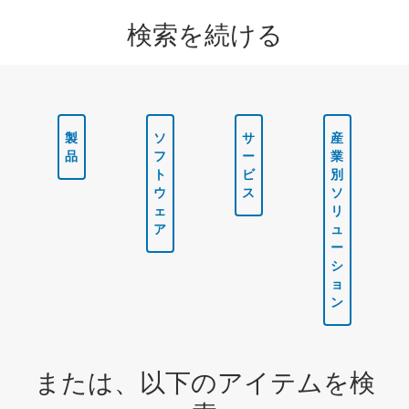
検索を続ける
製
ソ
サ
産
品
フ
ー
業
ト
ビ
別
ウ
ス
ソ
ェ
リ
ア
ュ
ー
シ
ョ
ン
または、以下のアイテムを検