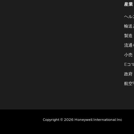
産業
ヘル
輸送
製造
流通
小売
Eコ
政府
航空
Copyright © 2026 Honeywell International Inc