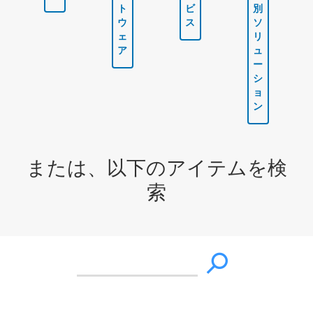
ト
ビ
別
ウ
ス
ソ
ェ
リ
ア
ュ
ー
シ
ョ
ン
または、以下のアイテムを検
索