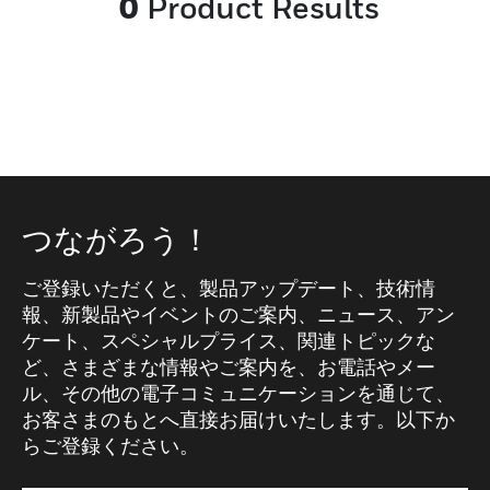
0
Product Results
エリアへのアクセスを制限し、建設、製造、
エネルギー部門の労働者を保護します。ハネ
ウェルは、高品質の素材と厳格な安全基準へ
の準拠により、すべての人にとってより安全
な職場を保証します。
つながろう！
ご登録いただくと、製品アップデート、技術情
報、新製品やイベントのご案内、ニュース、アン
ケート、スペシャルプライス、関連トピックな
ど、さまざまな情報やご案内を、お電話やメー
ル、その他の電子コミュニケーションを通じて、
お客さまのもとへ直接お届けいたします。以下か
らご登録ください。