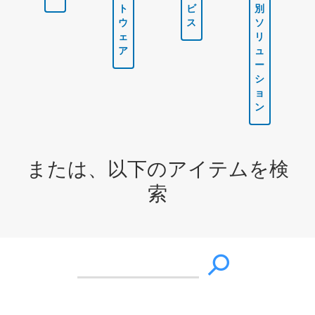
ト
ビ
別
ウ
ス
ソ
ェ
リ
ア
ュ
ー
シ
ョ
ン
または、以下のアイテムを検
索