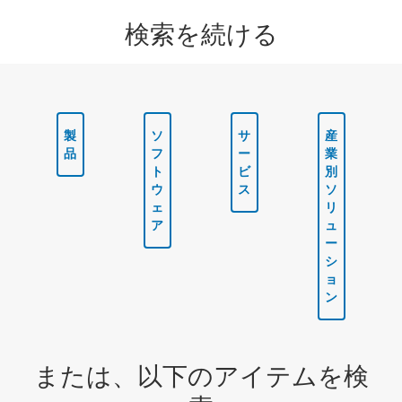
検索を続ける
製
ソ
サ
産
品
フ
ー
業
ト
ビ
別
ウ
ス
ソ
ェ
リ
ア
ュ
ー
シ
ョ
ン
または、以下のアイテムを検