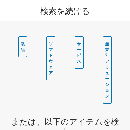
検索を続ける
製
ソ
サ
産
品
フ
ー
業
ト
ビ
別
ウ
ス
ソ
ェ
リ
ア
ュ
ー
シ
ョ
ン
または、以下のアイテムを検