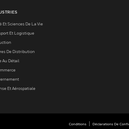
USTRIES
é Et Sciences De La Vie
sport Et Logistique
uction
res De Distribution
e Au Détail
ommerce
ernement
nse Et Aérospatiale
Conditions
Déclarations De Confid