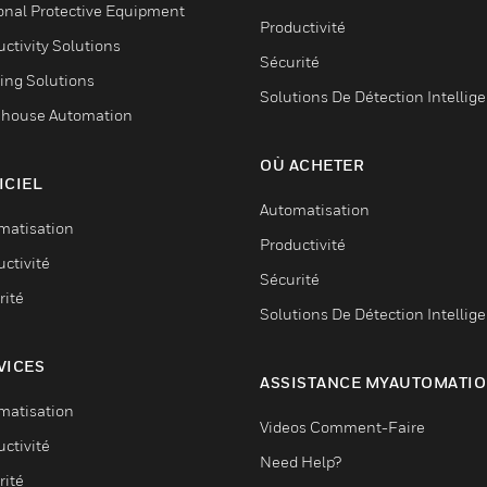
onal Protective Equipment
Productivité
ctivity Solutions
Sécurité
ing Solutions
Solutions De Détection Intellig
house Automation
OÙ ACHETER
ICIEL
Automatisation
matisation
Productivité
ctivité
Sécurité
rité
Solutions De Détection Intellig
VICES
ASSISTANCE MYAUTOMATI
matisation
Videos Comment-Faire
ctivité
Need Help?
rité