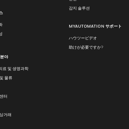
감지 솔루션
스
화
MYAUTOMATION サポート
성
ハウツービデオ
助けが必要ですか?
 분야
의료 및 생명과학
및 물류
 센터
 상거래