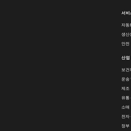
서비
자동
생산
안전
산업
보건
운송 
제조
유통
소매
전자
정부