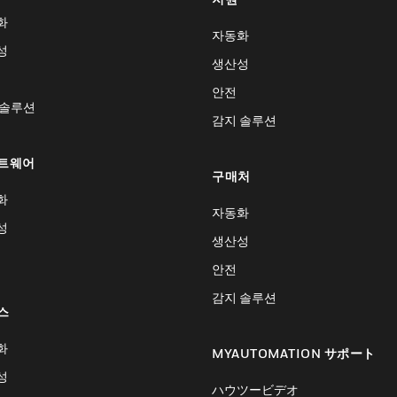
화
자동화
성
생산성
안전
 솔루션
감지 솔루션
트웨어
구매처
화
자동화
성
생산성
안전
감지 솔루션
스
화
MYAUTOMATION サポート
성
ハウツービデオ