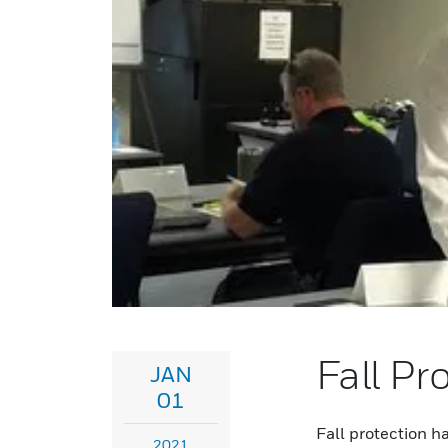
Fall Pr
JAN
01
Fall protection h
2021