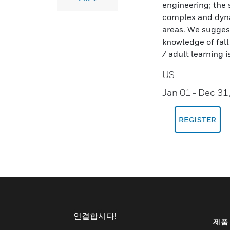
engineering; the 
complex and dyna
areas. We suggest
knowledge of fall
/ adult learning i
US
Jan 01
- Dec 31
REGISTER
연결합시다!
제품