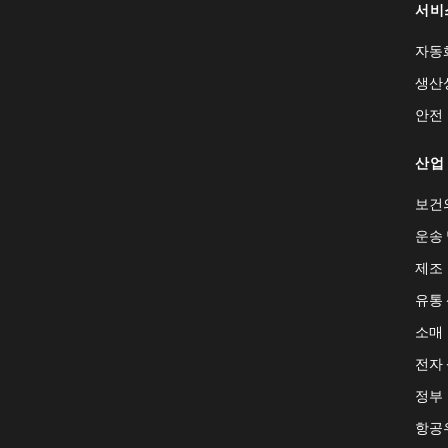
서비
자동
생산
안전
산업
보건
운송 
제조
유통
소매
전자
정부
항공