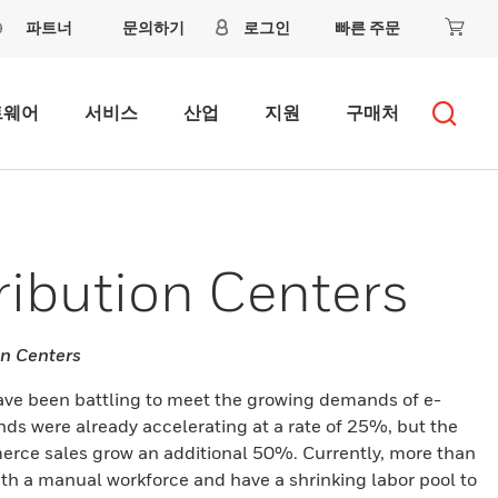
파트너
문의하기
로그인
빠른 주문
트웨어
서비스
산업
지원
구매처
ribution Centers
on Centers
have been battling to meet the growing demands of e-
s were already accelerating at a rate of 25%, but the
e sales grow an additional 50%. Currently, more than
ith a manual workforce and have a shrinking labor pool to