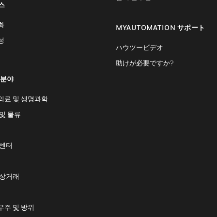
스
화
MYAUTOMATION サポート
성
ハウツービデオ
助けが必要ですか?
 분야
의료 및 생명과학
및 물류
 센터
 상거래
우주 및 방위