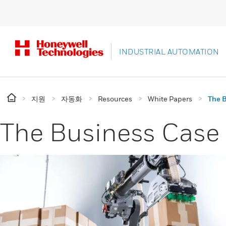
INDUSTRIAL AUTOMATION
지원
자동화
Resources
White Papers
The B
The Business Case f