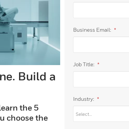
Business Email:
*
Job Title:
*
ne. Build a
Industry:
*
learn the 5
you choose the