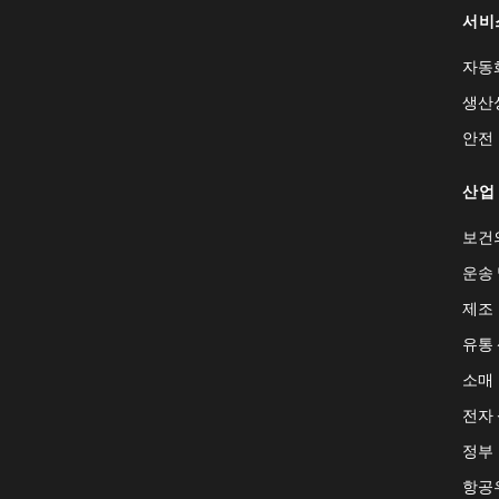
서비
자동
생산
안전
산업
보건
운송 
제조
유통
소매
전자
정부
항공