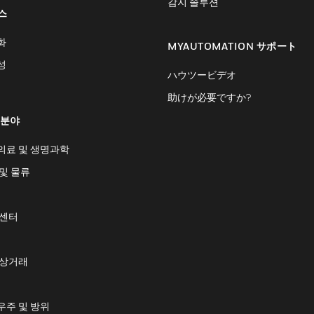
감지 솔루션
스
화
MYAUTOMATION サポート
성
ハウツービデオ
助けが必要ですか?
 분야
의료 및 생명과학
및 물류
 센터
 상거래
우주 및 방위