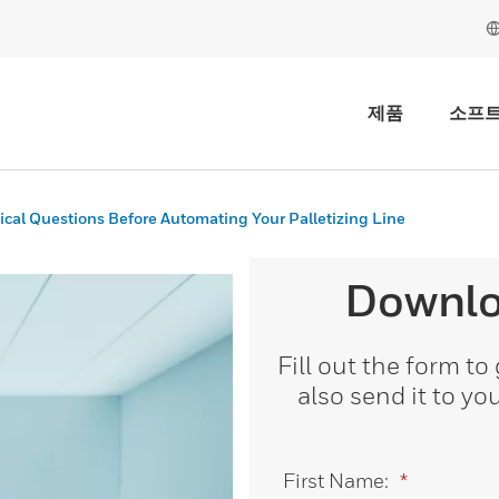
제품
소프
tical Questions Before Automating Your Palletizing Line
Downlo
Fill out the form to
also send it to yo
First Name:
*