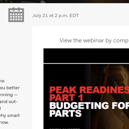
July 21 at 2 p.m. EDT
View the webinar by compl
no
ou better
unning —
 and out-
d
 why smart
 now.