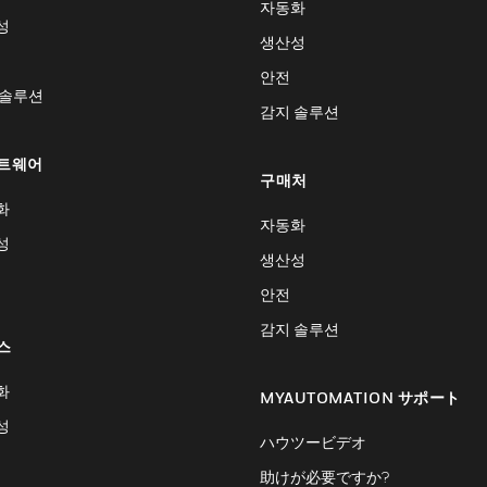
자동화
성
생산성
안전
 솔루션
감지 솔루션
트웨어
구매처
화
자동화
성
생산성
안전
감지 솔루션
스
화
MYAUTOMATION サポート
성
ハウツービデオ
助けが必要ですか?