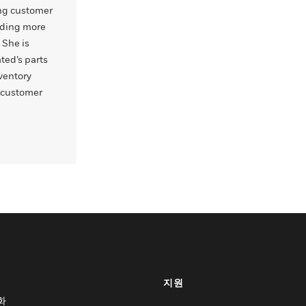
ng customer
luding more
 She is
ted’s parts
ventory
d customer
지원
화