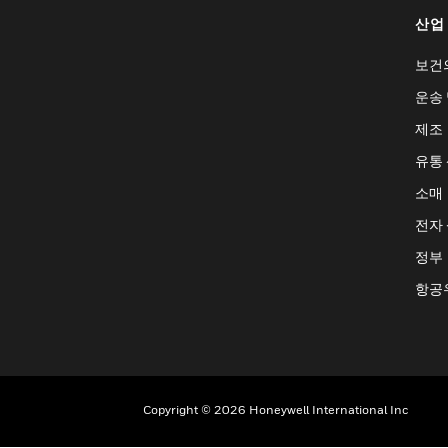
산업
보건
운송 
제조
유통
소매
전자
정부
항공
Copyright © 2026 Honeywell International Inc