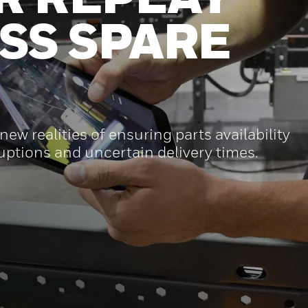
SS SPARE
new realities of ensuring parts availability
ruptions and uncertain delivery times.