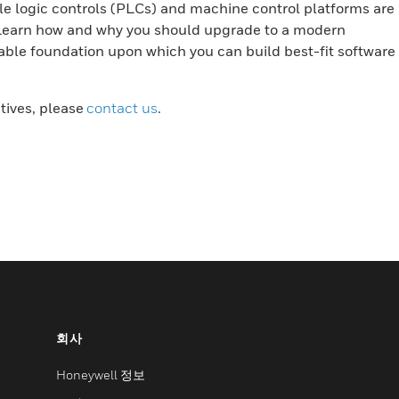
 logic controls (PLCs) and machine control platforms are
s. Learn how and why you should upgrade to a modern
table foundation upon which you can build best-fit software
atives, please
contact us
.
회사
Honeywell 정보