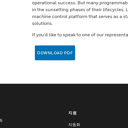
operational success. But many programmable
in the sunsetting phases of their lifecycle
machine control platform that serves as a s
solutions.
If you'd like to speak to one of our represent
DOWNLOAD PDF
지원
화
자동화