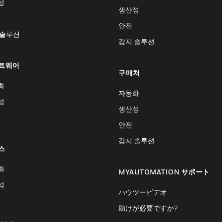
성
생산성
안전
 솔루션
감지 솔루션
트웨어
구매처
화
자동화
성
생산성
안전
감지 솔루션
스
화
MYAUTOMATION サポート
성
ハウツービデオ
助けが必要ですか?