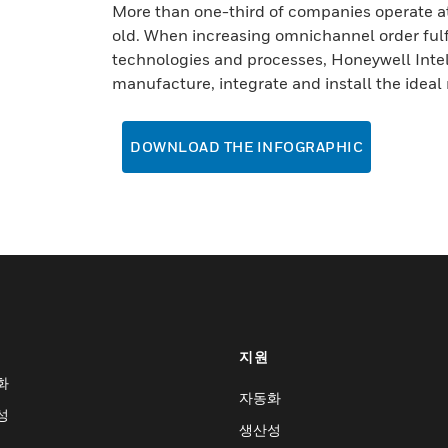
More than one-third of companies operate at
old. When increasing omnichannel order fulf
technologies and processes, Honeywell Intel
manufacture, integrate and install the ideal
DOWNLOAD THE INFOGRAPHIC
지원
화
자동화
성
생산성