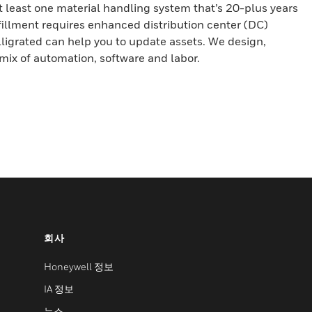
 least one material handling system that’s 20-plus years
illment requires enhanced distribution center (DC)
ligrated can help you to update assets. We design,
 mix of automation, software and labor.
회사
Honeywell 정보
IA 정보
뉴스