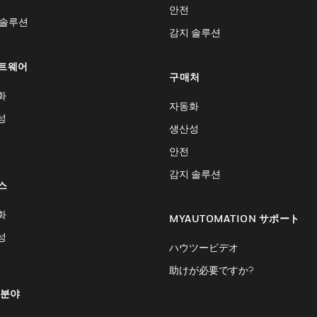
안전
 솔루션
감지 솔루션
트웨어
구매처
화
자동화
성
생산성
안전
감지 솔루션
스
화
MYAUTOMATION サポート
성
ハウツービデオ
助けが必要ですか?
 분야