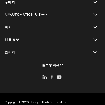
구매처
toggle view
MYAUTOMATION サポート
toggle view
회사
toggle view
채용 정보
toggle view
연락처
toggle view
팔로우 하세요
Copyright © 2026 Honeywell International Inc