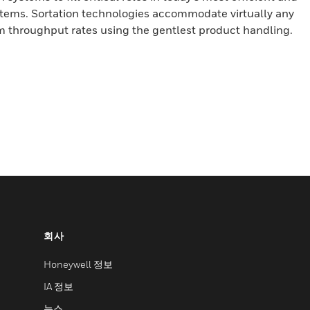
tems. Sortation technologies accommodate virtually any
 throughput rates using the gentlest product handling.
회사
Honeywell 정보
IA 정보
뉴스