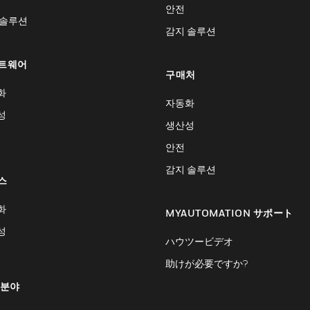
안전
 솔루션
감지 솔루션
트웨어
구매처
화
자동화
성
생산성
안전
감지 솔루션
스
화
MYAUTOMATION サポート
성
ハウツービデオ
助けが必要ですか?
 분야