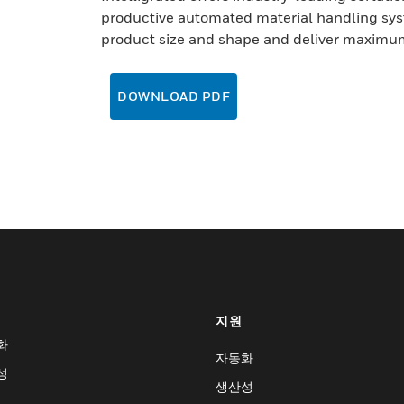
productive automated material handling sys
product size and shape and deliver maximum
DOWNLOAD PDF
지원
화
자동화
성
생산성