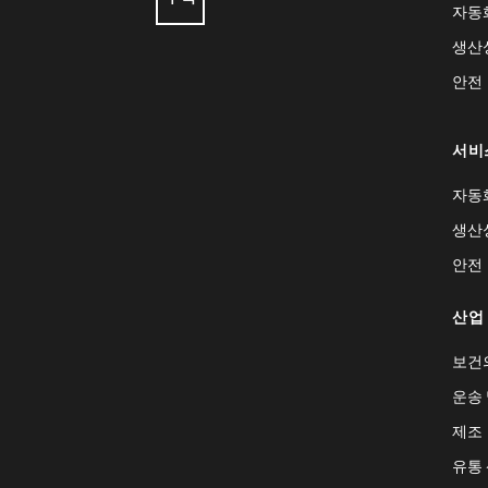
자동
생산
안전
서비
자동
생산
안전
산업
보건
운송 
제조
유통