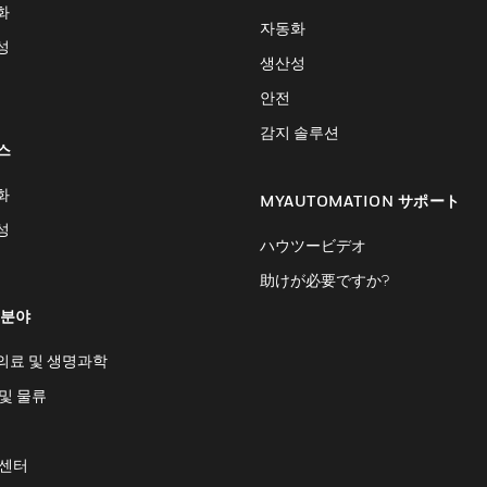
화
자동화
성
생산성
안전
감지 솔루션
스
화
MYAUTOMATION サポート
성
ハウツービデオ
助けが必要ですか?
 분야
의료 및 생명과학
및 물류
 센터