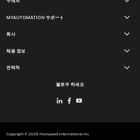
구매처
toggle view
MYAUTOMATION サポート
toggle view
회사
toggle view
채용 정보
toggle view
연락처
toggle view
팔로우 하세요
Copyright © 2026 Honeywell International Inc