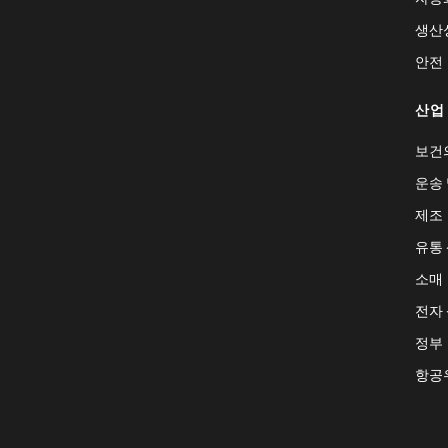
생산
안전
산업
보건
운송 
제조
유통
소매
전자
정부
항공