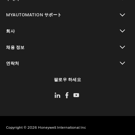
toggle view
MYAUTOMATION サポート
toggle view
회사
toggle view
채용 정보
toggle view
연락처
toggle view
팔로우 하세요
Copyright © 2026 Honeywell International Inc