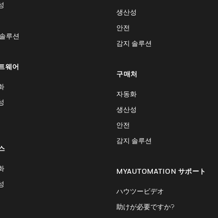
성
생산성
안전
 솔루션
감지 솔루션
트웨어
구매처
화
자동화
성
생산성
안전
감지 솔루션
스
화
MYAUTOMATION サポート
성
ハウツービデオ
助けが必要ですか?