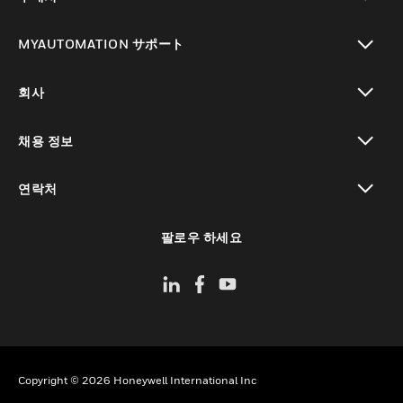
toggle view
MYAUTOMATION サポート
toggle view
회사
toggle view
채용 정보
toggle view
연락처
toggle view
팔로우 하세요
Copyright © 2026 Honeywell International Inc