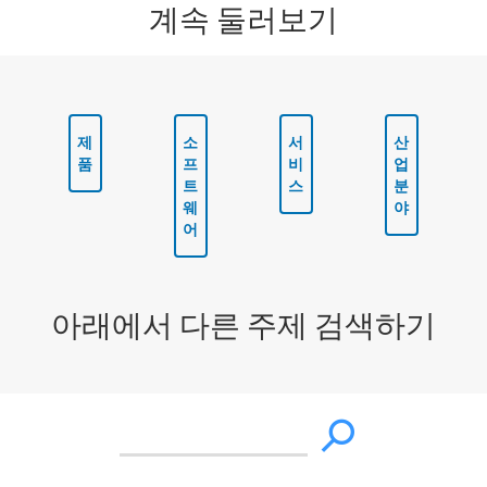
계속 둘러보기
제
소
서
산
품
프
비
업
트
스
분
웨
야
어
아래에서 다른 주제 검색하기