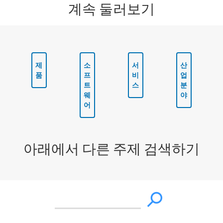
계속 둘러보기
제
소
서
산
품
프
비
업
트
스
분
웨
야
어
아래에서 다른 주제 검색하기