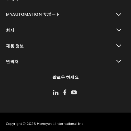
toggle view
MYAUTOMATION サポート
toggle view
회사
toggle view
채용 정보
toggle view
연락처
toggle view
팔로우 하세요
Copyright © 2026 Honeywell International Inc