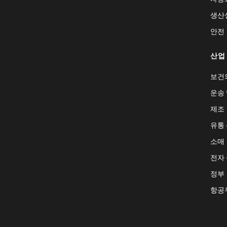
생산
안전
산업
보건
운송 
제조
유통
소매
전자
정부
항공