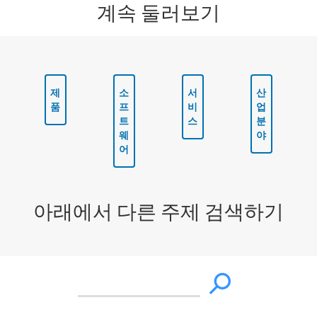
계속 둘러보기
제
소
서
산
품
프
비
업
트
스
분
웨
야
어
아래에서 다른 주제 검색하기