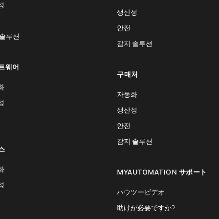
성
생산성
안전
 솔루션
감지 솔루션
트웨어
구매처
화
자동화
성
생산성
안전
감지 솔루션
스
화
MYAUTOMATION サポート
성
ハウツービデオ
助けが必要ですか?