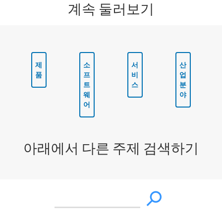
계속 둘러보기
제
소
서
산
품
프
비
업
트
스
분
웨
야
어
아래에서 다른 주제 검색하기