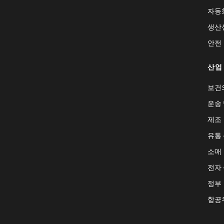
자동
생산
안전
산업
보건
운송 
제조
유통
소매
전자
정부
항공