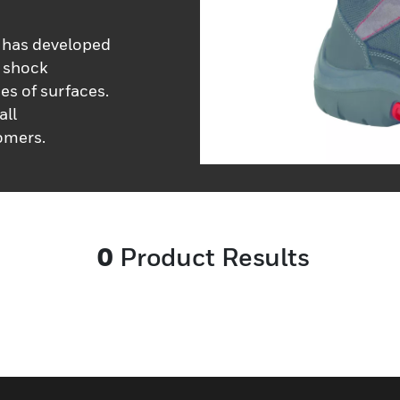
m has developed
s shock
pes of surfaces.
all
omers.
0
Product Results