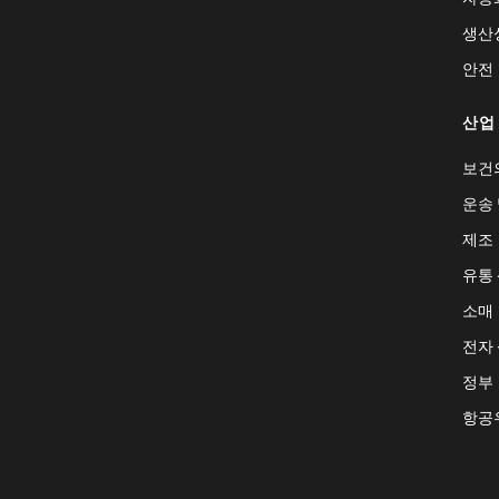
생산
안전
산업
보건
운송 
제조
유통
소매
전자
정부
항공