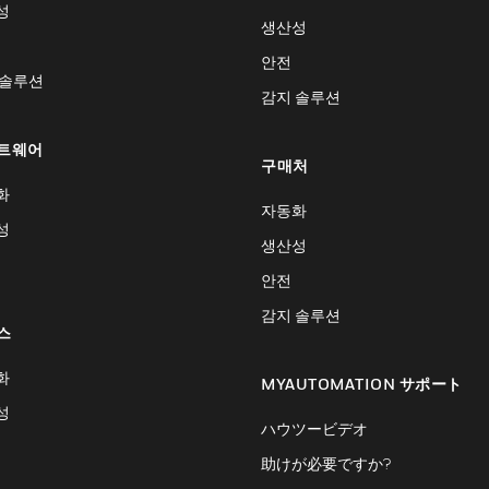
성
생산성
안전
 솔루션
감지 솔루션
트웨어
구매처
화
자동화
성
생산성
안전
감지 솔루션
스
화
MYAUTOMATION サポート
성
ハウツービデオ
助けが必要ですか?