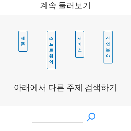
계속 둘러보기
제
소
서
산
품
프
비
업
트
스
분
웨
야
어
아래에서 다른 주제 검색하기