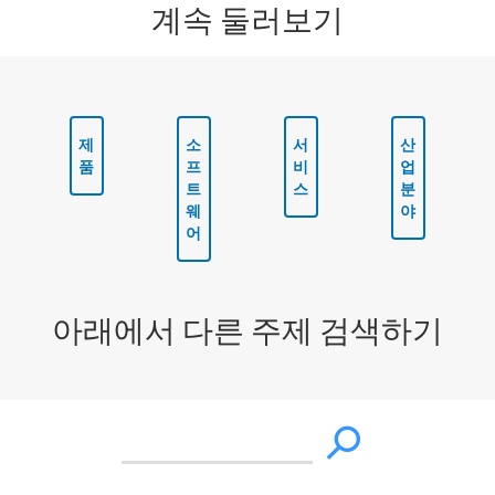
계속 둘러보기
제
소
서
산
품
프
비
업
트
스
분
웨
야
어
아래에서 다른 주제 검색하기