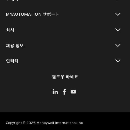
toggle view
MYAUTOMATION サポート
toggle view
회사
toggle view
채용 정보
toggle view
연락처
toggle view
팔로우 하세요
Copyright © 2026 Honeywell International Inc