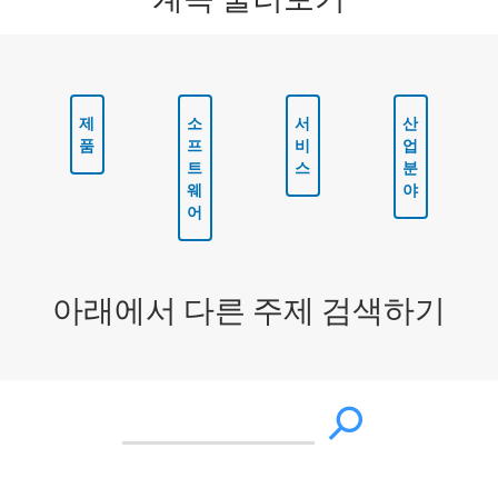
제
소
서
산
품
프
비
업
트
스
분
웨
야
어
아래에서 다른 주제 검색하기