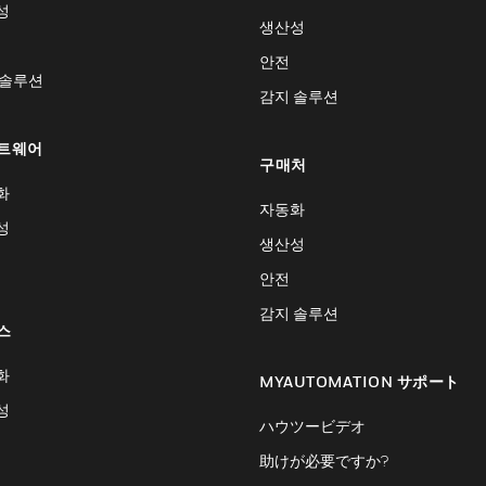
성
생산성
안전
 솔루션
감지 솔루션
트웨어
구매처
화
자동화
성
생산성
안전
감지 솔루션
스
화
MYAUTOMATION サポート
성
ハウツービデオ
助けが必要ですか?