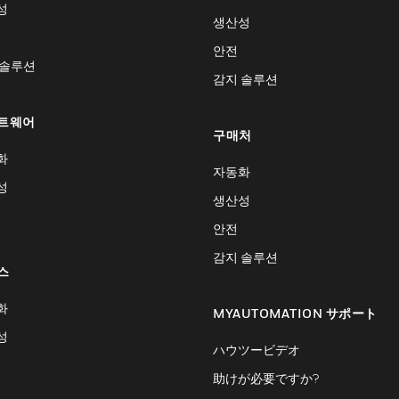
성
생산성
안전
 솔루션
감지 솔루션
트웨어
구매처
화
자동화
성
생산성
안전
감지 솔루션
스
화
MYAUTOMATION サポート
성
ハウツービデオ
助けが必要ですか?