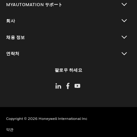
MYAUTOMATION サポート
toggle view
회사
toggle view
채용 정보
toggle view
연락처
toggle view
팔로우 하세요
Copyright © 2026 Honeywell International Inc
약관