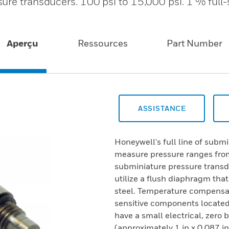
ure transducers. 100 psi to 15,000 psi. 1 % full-
Aperçu
Ressources
Part Number
ASSISTANCE
Honeywell's full line of subm
measure pressure ranges from
subminiature pressure transd
utilize a flush diaphragm tha
steel. Temperature compensa
sensitive components located
have a small electrical, zero b
(approximately 1 in x 0.087 in