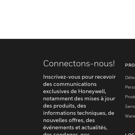
Connectons-nous!
PRO
Inscrivez-vous pour recevoir
Déte
des communications
Pers
exclusives de Honeywell,
Produ
notamment des mises à jour
des produits, des
Sens
informations techniques, de
Ware
nouvelles offres, des
événements et actualités,
des sondages, nos
LOG