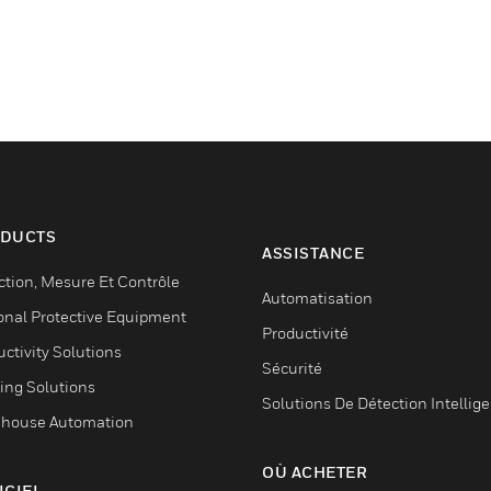
DUCTS
ASSISTANCE
ction, Mesure Et Contrôle
Automatisation
onal Protective Equipment
Productivité
ctivity Solutions
Sécurité
ing Solutions
Solutions De Détection Intellig
house Automation
OÙ ACHETER
ICIEL