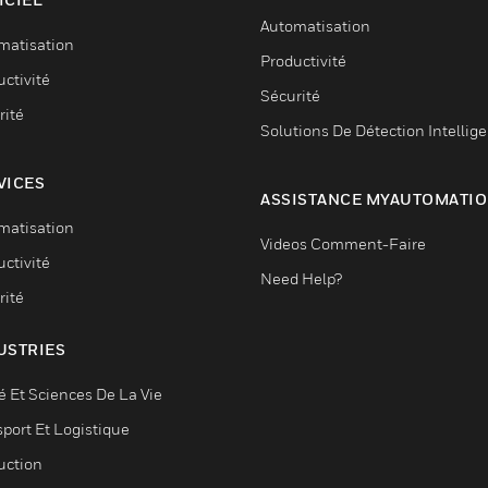
Automatisation
matisation
Productivité
ctivité
Sécurité
rité
Solutions De Détection Intellig
VICES
ASSISTANCE MYAUTOMATI
matisation
Videos Comment-Faire
ctivité
Need Help?
rité
USTRIES
é Et Sciences De La Vie
sport Et Logistique
uction