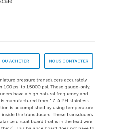
scale
OÙ ACHETER
NOUS CONTACTER
iniature pressure transducers accurately
 100 psi to 15000 psi. These gauge-only,
ucers have a high natural frequency and
t is manufactured from 17-4 PH stainless
tion is accomplished by using temperature-
 inside the transducers. These transducers
alance circuit board that is in the lead wire
 thick). This balance board does not have to