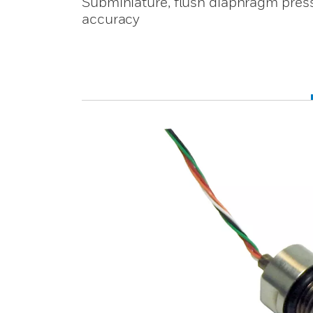
Subminiature, flush diaphragm press
accuracy