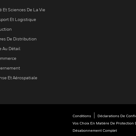
é Et Sciences De La Vie
sport Et Logistique
uction
res De Distribution
e Au Détail
ommerce
ernement
nse Et Aérospatiale
Conditions
Déclarations De Confid
Vos Choix En Matière De Protection 
Désabonnement Complet