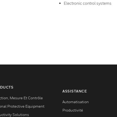
Electronic control systems
DUCTS
ASSISTANCE
ction, Mesure Et Contrôle
Automatisation
onal Protective Equipment
Productivité
ctivity Solutions