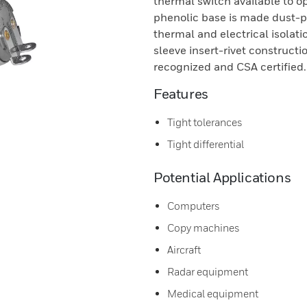
thermal switch available to o
phenolic base is made dust-p
thermal and electrical isolatio
sleeve insert-rivet constructi
recognized and CSA certified.
Features
Tight tolerances
Tight differential
Potential Applications
Computers
Copy machines
Aircraft
Radar equipment
Medical equipment