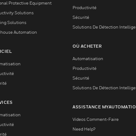
onal Protective Equipment
Productivité
ctivity Solutions
Sécurité
ing Solutions
Solutions De Détection Intellig
house Automation
OÙ ACHETER
ICIEL
Automatisation
matisation
Productivité
ctivité
Sécurité
rité
Solutions De Détection Intellig
VICES
ASSISTANCE MYAUTOMATI
matisation
Videos Comment-Faire
ctivité
Need Help?
rité