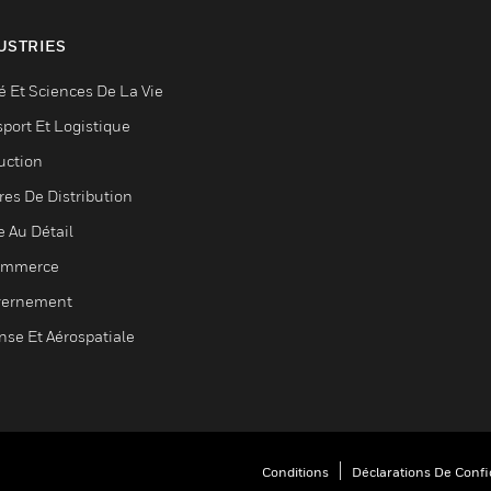
USTRIES
é Et Sciences De La Vie
sport Et Logistique
uction
res De Distribution
e Au Détail
ommerce
ernement
nse Et Aérospatiale
Conditions
Déclarations De Confid