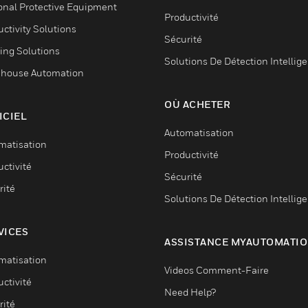
onal Protective Equipment
Productivité
ctivity Solutions
Sécurité
ing Solutions
Solutions De Détection Intellig
house Automation
OÙ ACHETER
ICIEL
Automatisation
matisation
Productivité
ctivité
Sécurité
rité
Solutions De Détection Intellig
VICES
ASSISTANCE MYAUTOMATI
matisation
Videos Comment-Faire
ctivité
Need Help?
rité