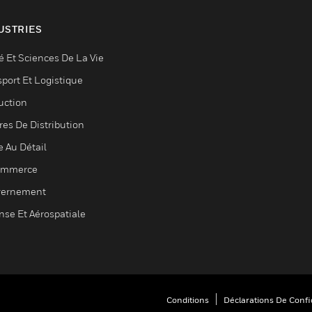
USTRIES
é Et Sciences De La Vie
sport Et Logistique
uction
res De Distribution
e Au Détail
ommerce
ernement
nse Et Aérospatiale
Conditions
Déclarations De Confid