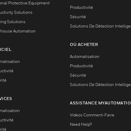
onal Protective Equipment
Productivité
ctivity Solutions
Sécurité
ing Solutions
Solutions De Détection Intellig
house Automation
OÙ ACHETER
ICIEL
Automatisation
matisation
Productivité
ctivité
Sécurité
rité
Solutions De Détection Intellig
VICES
ASSISTANCE MYAUTOMATI
matisation
Videos Comment-Faire
ctivité
Need Help?
rité