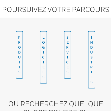
POURSUIVEZ VOTRE PARCOURS
P
L
S
I
R
O
E
N
O
G
R
D
D
I
V
U
U
C
I
S
I
I
C
T
T
E
E
R
S
L
S
I
S
E
S
OU RECHERCHEZ QUELQUE